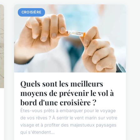
CROISIÈRE
Quels sont les meilleurs
moyens de prévenir le vol à
bord d'une croisière ?
Êtes-vous prêts à embarquer pour le voyage
de vos rêves ? À sentir le vent marin sur votre
visage et à profiter des majestueux paysages
qui s'étendent...