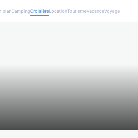
n plan
Camping
Croisière
Location
Tourisme
Vacance
Voyage