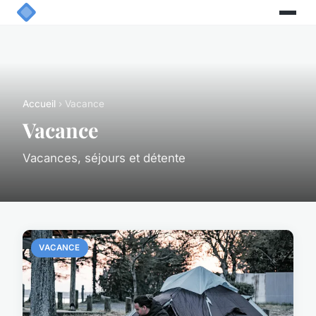
Accueil
› Vacance
Vacance
Vacances, séjours et détente
VACANCE