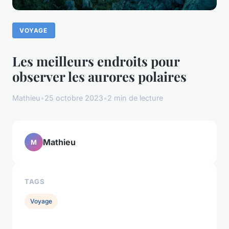
VOYAGE
Les meilleurs endroits pour
observer les aurores polaires
Mathieu
•
25 octobre 2023
•
2 min de lecture
Mathieu
M
TAGS
Voyage