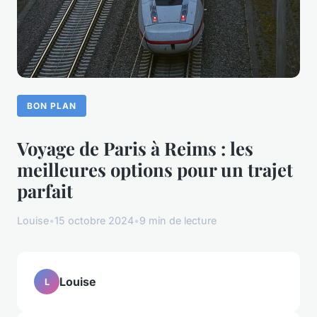
BON PLAN
Voyage de Paris à Reims : les
meilleures options pour un trajet
parfait
Louise
•
15 octobre 2024
•
9 min de lecture
Louise
L