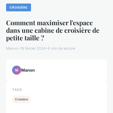
CROISIÈRE
Comment maximiser l'espace
dans une cabine de croisière de
petite taille ?
Manon
•
18 février 2024
•
6 min de lecture
Manon
M
TAGS
Croisière