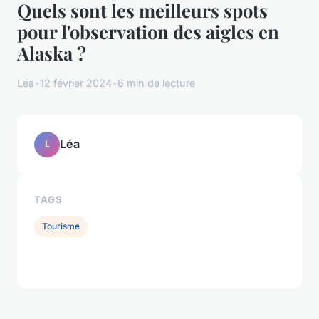
Quels sont les meilleurs spots
pour l'observation des aigles en
Alaska ?
Léa
•
12 février 2024
•
6 min de lecture
Léa
L
TAGS
Tourisme